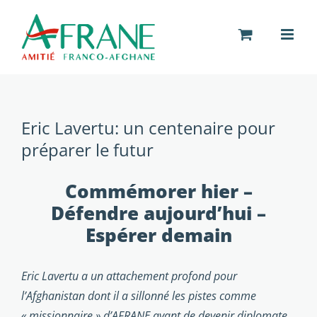
Passer
au
contenu
Eric Lavertu: un centenaire pour
préparer le futur
Commémorer hier –
Défendre aujourd’hui –
Espérer demain
Eric Lavertu a un attachement profond pour
l’Afghanistan dont il a sillonné les pistes comme
« missionnaire » d’AFRANE avant de devenir diplomate.