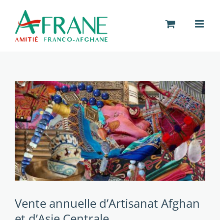
Passer
au
contenu
Voir
l'image
agrandie
Vente annuelle d’Artisanat Afghan
et d’Asie Centrale