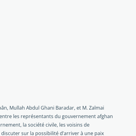
bân, Mullah Abdul Ghani Baradar, et M. Zalmai
t entre les représentants du gou­vernement afghan
nement, la société civile, les voisins de
discuter sur la possibilité d’arriver à une paix