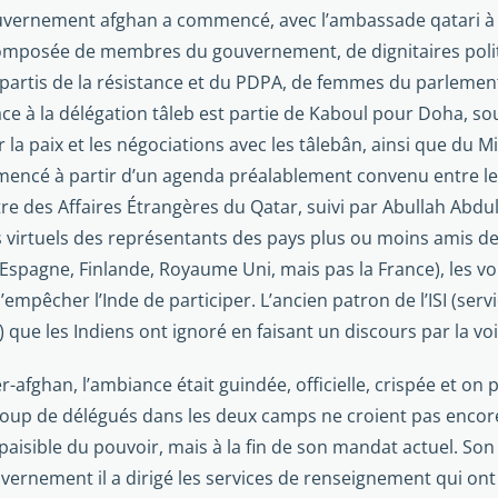
gouverne­ment afghan a commencé, avec l’ambassade qatari à 
omposée de membres du gou­vernement, de dignitaires politiq
tis de la résistance et du PDPA, de femmes du parlement, de 
 face à la délégation tâleb est partie de Kaboul pour Doha, s
la paix et les négociations avec les tâlebân, ainsi que du M
mencé à partir d’un agenda préalablement convenu entre les 
stre des Affaires Étrangères du Qatar, suivi par Abullah Abd
s virtuels des représentants des pays plus ou moins amis de 
agne, Finlande, Royaume Uni, mais pas la France), les voi­si
empêcher l’Inde de participer. L’ancien patron de l’ISI (servi
 que les Indiens ont ignoré en faisant un discours par la voix
-afghan, l’ambiance était guindée, officielle, crispée et on
aucoup de délégués dans les deux camps ne croient pas enco
paisible du pouvoir, mais à la fin de son mandat actuel. Son
vernement il a dirigé les services de renseignement qui on