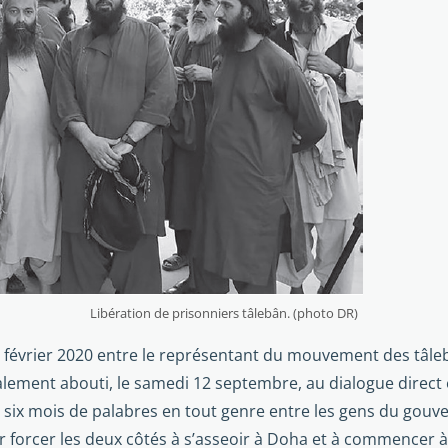
Libération de prisonniers tâlebân. (photo DR)
29 février 2020 entre le représentant du mouvement des tâle
nalement abouti, le samedi 12 sep­tembre, au dialogue direc
e six mois de palabres en tout genre entre les gens du gouver
our forcer les deux côtés à s’asseoir à Doha et à commencer à 