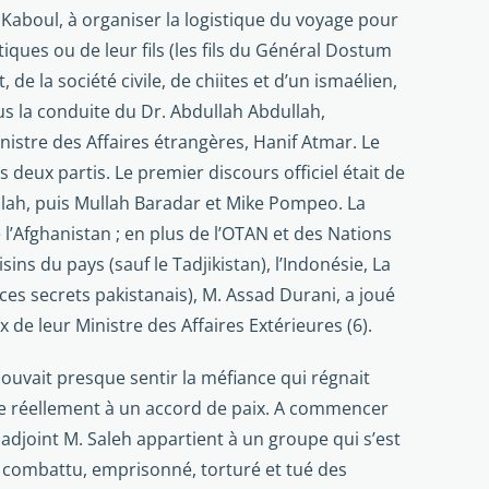
Kaboul, à organiser la logistique du voyage pour
ues ou de leur fils (les fils du Général Dostum
la société civile, de chiites et d’un ismaé­lien,
ous la conduite du Dr. Abdullah Abdullah,
inistre des Affaires étrangères, Hanif Atmar. Le
deux partis. Le premier discours officiel était de
ullah, puis Mullah Baradar et Mike Pompeo. La
l’Afghanistan ; en plus de l’OTAN et des Nations
ns du pays (sauf le Tadjikistan), l’Indonésie, La
ces secrets pakista­nais), M. Assad Durani, a joué
 de leur Ministre des Affaires Extérieures (6).
 pouvait presque sentir la méfiance qui régnait
re réellement à un accord de paix. A commencer
 adjoint M. Saleh appartient à un groupe qui s’est
t combattu, emprisonné, torturé et tué des