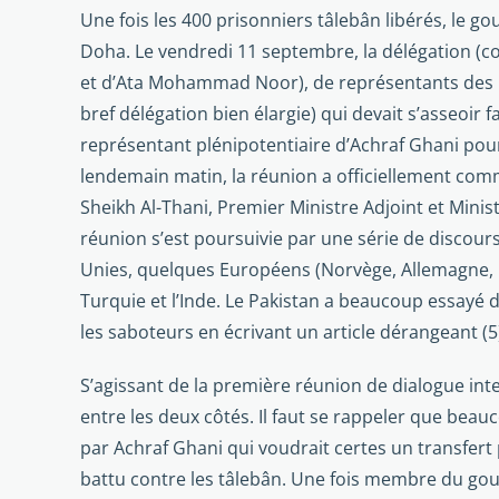
Une fois les 400 prisonniers tâlebân libérés, le 
Doha. Le vendredi 11 septembre, la délégation (c
et d’Ata Mohammad Noor), de repré­sentants des par
bref délégation bien élargie) qui devait s’asseoir
représentant plénipoten­tiaire d’Achraf Ghani pour 
lendemain matin, la réunion a officiellement com­
Sheikh Al-Thani, Premier Ministre Adjoint et Mini
réunion s’est poursuivie par une série de discour
Unies, quelques Européens (Norvège, Allemagne, Esp
Turquie et l’Inde. Le Pakistan a beaucoup essayé d’
les saboteurs en écrivant un article dérangeant (5)
S’agissant de la première réunion de dialogue inter
entre les deux côtés. Il faut se rappeler que be
par Achraf Ghani qui voudrait certes un transfert 
battu contre les tâlebân. Une fois membre du gou