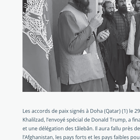
Les accords de paix signés à Doha (Qatar) (1) le 
Khalilzad, l’envoyé spécial de Donald Trump, a fi
et une délégation des tâlebân. Il aura fallu près d
l’Afghanistan, les pays forts et les pays faibles p