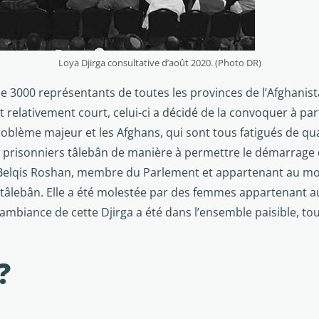
Loya Djirga consultative d’août 2020. (Photo DR)
 de 3000 représentants de toutes les provinces de l’Afghanist
elativement court, celui-ci a décidé de la convoquer à parti
problème majeur et les Afghans, qui sont tous fatigués de qu
s prisonniers tâle­bân de manière à permettre le démarrage 
Belqis Roshan, membre du Parlement et ap­partenant au mo
ux tâlebân. Elle a été molestée par des femmes appartenant 
t, l’ambiance de cette Djirga a été dans l’ensemble paisible,
?